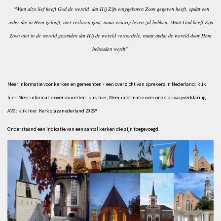
"Want alzo lief heeft God de wereld, dat Hij Zijn eniggeboren Zoon gegeven heeft, opdat een
ieder die in Hem gelooft, niet verloren gaat, maar eeuwig leven zal hebben.
Want God heeft Zijn
Zoon niet in de wereld gezonden dat Hij de wereld veroordele, maar opdat de wereld door Hem
behouden wordt"
Meer informatie voor kerken en gemeenten + een
overzicht van sprekers
in Nederland:
klik
hier
.
Meer informatie over concerten:
klik hier
,
Meer informatie over onze privacyverklaring
AVG:
klik hier
. Kerkplazanederland 2026®
Onderstaand een indicatie van een aantal kerken die zijn toegevoegd.