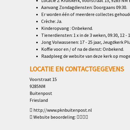
Locatie 2: Kruiskerk, Voorstraat 15, 9285 NM
Aanvang Zondagdiensten: Doorgaans 09:30.
Er worden één of meerdere collectes gehoud
Crèche: Ja.
Kinderopvang : Onbekend.
Tienerdiensten: 1 x in de 3 weken, 09:30, 12 - 
Jong Volwassenen: 17 - 25 jaar, Jeugdkerk Plu
Koffie voor en / of na de dienst: Onbekend.
Raadpleeg de website van deze kerk op mogel
LOCATIE EN CONTACTGEGEVENS
Voorstraat 15
9285NM
Buitenpost
Friesland
http://www.pknbuitenpost.nl
Website beoordeling: