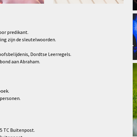
or predikant.
ng zijn de sleutelwoorden.
fsbelijdenis, Dordtse Leerregels.
rbond aan Abraham.
boek.
 personen.
85 TC Buitenpost.