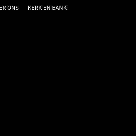
ER ONS
KERK EN BANK