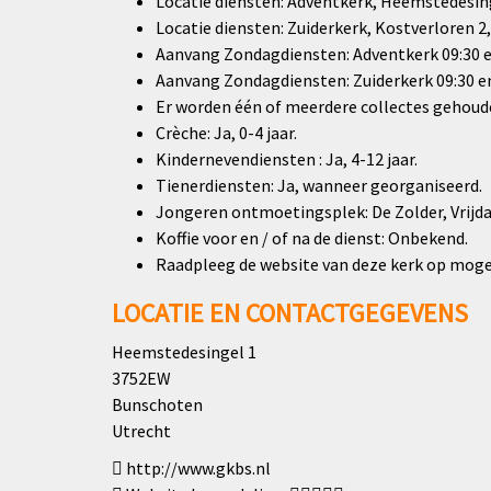
Locatie diensten: Adventkerk, Heemstedesin
Locatie diensten: Zuiderkerk, Kostverloren 
Aanvang Zondagdiensten: Adventkerk 09:30 e
Aanvang Zondagdiensten: Zuiderkerk 09:30 en
Er worden één of meerdere collectes gehoud
Crèche: Ja, 0-4 jaar.
Kindernevendiensten : Ja, 4-12 jaar.
Tienerdiensten: Ja, wanneer georganiseerd.
Jongeren ontmoetingsplek: De Zolder, Vrijdag
Koffie voor en / of na de dienst: Onbekend.
Raadpleeg de website van deze kerk op mogel
LOCATIE EN CONTACTGEGEVENS
Heemstedesingel 1
3752EW
Bunschoten
Utrecht
http://www.gkbs.nl