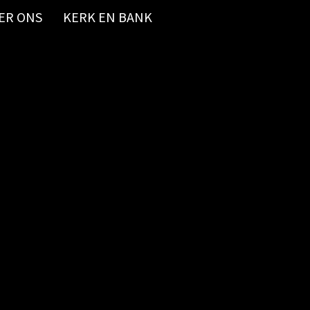
ER ONS
KERK EN BANK