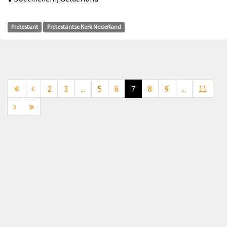
Protestant
Protestantse Kerk Nederland
2
3
...
5
6
7
8
9
...
11